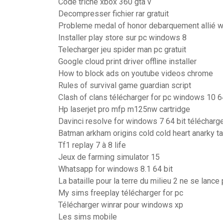
Code triche xbox 360 gta v
Decompresser fichier rar gratuit
Probleme medal of honor debarquement allié 
Installer play store sur pc windows 8
Telecharger jeu spider man pc gratuit
Google cloud print driver offline installer
How to block ads on youtube videos chrome
Rules of survival game guardian script
Clash of clans télécharger for pc windows 10 6
Hp laserjet pro mfp m125nw cartridge
Davinci resolve for windows 7 64 bit télécharg
Batman arkham origins cold cold heart anarky t
Tf1 replay 7 à 8 life
Jeux de farming simulator 15
Whatsapp for windows 8.1 64 bit
La bataille pour la terre du milieu 2 ne se lance
My sims freeplay télécharger for pc
Télécharger winrar pour windows xp
Les sims mobile