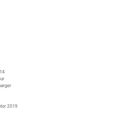
 14
eur
harger
ator 2019