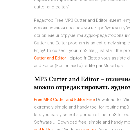
cutter-and-editor/
Редактор Free MP3 Cutter and Editor имеет ин
использования программы не требуется глубо
основные инструменты аудио-редакторования 
Cutter and Editor program is an extremely simple
Enjoy! To cut/edit your mp3 file , just start the 
Cutter
and
Editor
- elptoo.fr Elptoo vous assiste 
and Editor (Edition audio), édité par MuseTips .
MP3 Cutter and Editor – отлич
можно отредактировать аудио
Free
MP3
Cutter
and
Editor
Free
Download for Windo
extremely simple and handy tool for routine mp3
lets you easily select a portion of the mp3 for e
Software ... Download free, simple and handy mp3
and
Editor
для Windows
скачать
бесплатно на ..