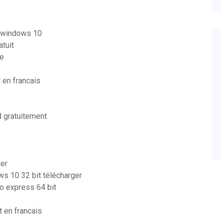
c windows 10
atuit
ge
 en francais
 gratuitement
ger
ws 10 32 bit télécharger
o express 64 bit
t en francais