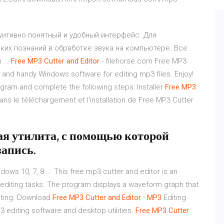
туитивно понятный и удобный интерфейс. Для
ких познаний в обработке звука на компьютере. Все
...
Free
MP3
Cutter
and
Editor
- filehorse.com Free MP3
 and handy Windows software for editing mp3 files. Enjoy!
program and complete the following steps: Installer
Free
MP3
dans le téléchargement et l'installation de Free MP3 Cutter
ная утилита, с помощью которой
запись.
ws 10, 7, 8 ... This free mp3 cutter and editor is an
 editing tasks. The program displays a waveform graph that
diting. Download
Free
MP3
Cutter
and
Editor
-
MP3
Editing
 editing software and desktop utilities.
Free
MP3
Cutter
.