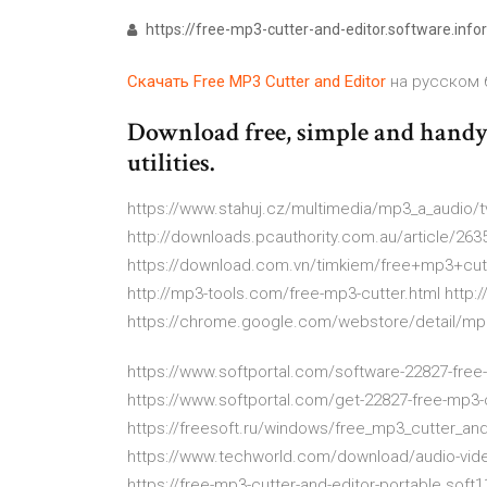
https://free-mp3-cutter-and-editor.software.inf
Скачать
Free
MP3
Cutter
and
Editor
на русском 
Download free, simple and handy
utilities.
https://www.stahuj.cz/multimedia/mp3_a_audio/tv
http://downloads.pcauthority.com.au/article/263
https://download.com.vn/timkiem/free+mp3+cutt
http://mp3-tools.com/free-mp3-cutter.html http
https://chrome.google.com/webstore/detail/mp3-
https://www.softportal.com/software-22827-free-
https://www.softportal.com/get-22827-free-mp3-c
https://freesoft.ru/windows/free_mp3_cutter_and_
https://www.techworld.com/download/audio-vide
https://free-mp3-cutter-and-editor-portable.so