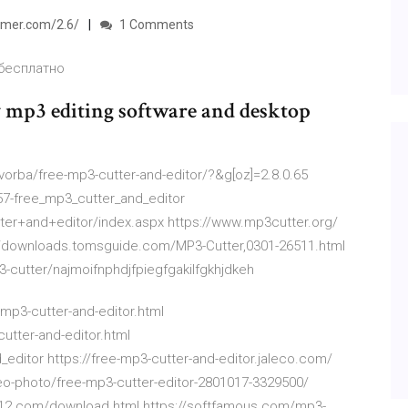
ormer.com/2.6/
1 Comments
бесплатно
 mp3 editing software and desktop
orba/free-mp3-cutter-and-editor/?&g[oz]=2.8.0.65
57-free_mp3_cutter_and_editor
er+and+editor/index.aspx https://www.mp3cutter.org/
://downloads.tomsguide.com/MP3-Cutter,0301-26511.html
cutter/najmoifnphdjfpiegfgakilfgkhjdkeh
mp3-cutter-and-editor.html
utter-and-editor.html
editor https://free-mp3-cutter-and-editor.jaleco.com/
o-photo/free-mp3-cutter-editor-2801017-3329500/
ft112.com/download.html https://softfamous.com/mp3-