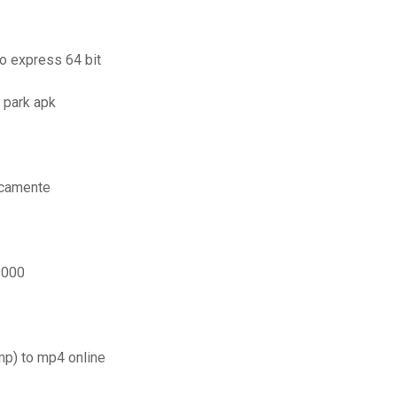
o express 64 bit
 park apk
icamente
 3000
mp) to mp4 online