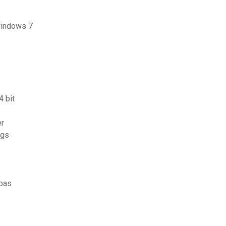
windows 7
4 bit
er
ags
 pas