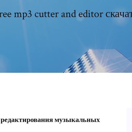
ree mp3 cutter and editor скача
я редактирования музыкальных