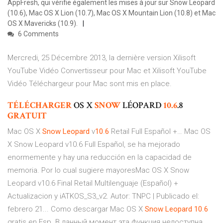
AppFresh, qui vérifie également les mises à jour sur Snow Leopard
(10.6), Mac OS X Lion (10.7), Mac OS X Mountain Lion (10.8) et Mac
OS X Mavericks (10.9).
6 Comments
Mercredi, 25 Décembre 2013, la dernière version Xilisoft
YouTube Vidéo Convertisseur pour Mac et Xilisoft YouTube
Vidéo Téléchargeur pour Mac sont mis en place.
TÉLÉCHARGER
OS X
SNOW
LÉOPARD
10.6
.8
GRATUIT
Mac OS X
Snow
Leopard
v
10
.
6
Retail Full Español +… Mac OS
X Snow Leopard v10.6 Full Español, se ha mejorado
enormemente y hay una reducción en la capacidad de
memoria. Por lo cual sugiere mayoresMac OS X Snow
Leopard v10.6 Final Retail Multilenguaje (Español) +
Actualizacion y iATKOS_S3_v2. Autor: TNPC | Publicado el:
febrero 21... Como descargar Mac OS X
Snow
Leopard
10
.
6
gratis en Esp. В данный момент эта функция недоступна.