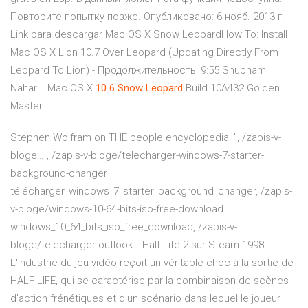
Повторите попытку позже. Опубликовано: 6 нояб. 2013 г.
Link para descargar Mac OS X Snow LeopardHow To: Install
Mac OS X Lion 10.7 Over Leopard (Updating Directly From
Leopard To Lion) - Продолжительность: 9:55 Shubham
Nahar... Mac OS X
10
.
6
Snow
Leopard
Build 10A432 Golden
Master
Stephen Wolfram on THE people encyclopedia: ", /zapis-v-
bloge…
, /zapis-v-bloge/telecharger-windows-7-starter-
background-changer
télécharger_windows_7_starter_background_changer, /zapis-
v-bloge/windows-10-64-bits-iso-free-download
windows_10_64_bits_iso_free_download, /zapis-v-
bloge/telecharger-outlook…
Half-Life 2 sur Steam
1998.
L'industrie du jeu vidéo reçoit un véritable choc à la sortie de
HALF-LIFE, qui se caractérise par la combinaison de scènes
d'action frénétiques et d'un scénario dans lequel le joueur